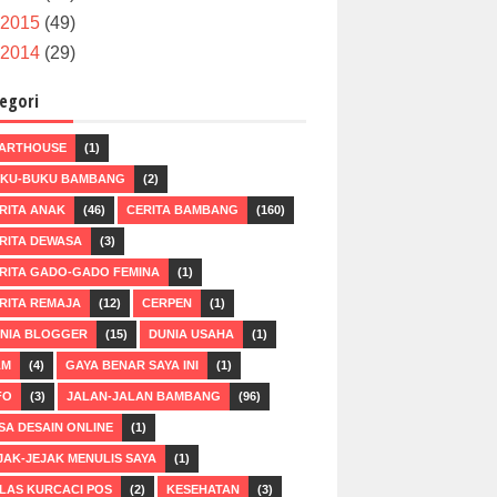
2015
(49)
2014
(29)
egori
ARTHOUSE
(1)
KU-BUKU BAMBANG
(2)
RITA ANAK
(46)
CERITA BAMBANG
(160)
RITA DEWASA
(3)
RITA GADO-GADO FEMINA
(1)
RITA REMAJA
(12)
CERPEN
(1)
NIA BLOGGER
(15)
DUNIA USAHA
(1)
LM
(4)
GAYA BENAR SAYA INI
(1)
FO
(3)
JALAN-JALAN BAMBANG
(96)
SA DESAIN ONLINE
(1)
JAK-JEJAK MENULIS SAYA
(1)
LAS KURCACI POS
(2)
KESEHATAN
(3)