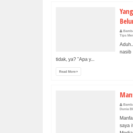
Yang
Belu
Bamba
Tips Men
Aduh.
nasib
tidak, ya? "Apa y...
Read More
Manf
Bamba
Dunia B
Manfa
saya 
Media.