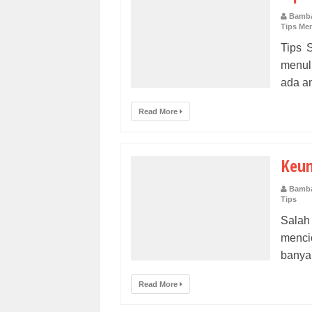
Bamba
Tips Men
Tips 
menuli
ada an
Read More
Keun
Bamba
Tips
Salah
menci
banyak
Read More