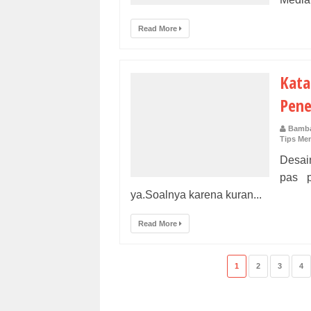
Read More
Kata
Pen
Bamba
Tips Men
Desain
pas p
ya.Soalnya karena kuran...
Read More
1
2
3
4