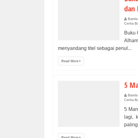
dan
Bamba
Cerita 
Buku 
Alham
menyandang titel sebagai penul...
Read More
5 Ma
Bamba
Cerita 
5 Man
lagi,
paling
Read More