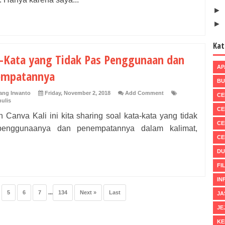
►
►
Kat
-Kata yang Tidak Pas Penggunaan dan
AP
empatannya
BU
ng Irwanto
Friday, November 2, 2018
Add Comment
CE
ulis
CE
 Canva Kali ini kita sharing soal kata-kata yang tidak
CE
enggunaanya dan penempatannya dalam kalimat,
CE
DU
FI
IN
5
6
7
...
134
Next »
Last
JA
JE
KE