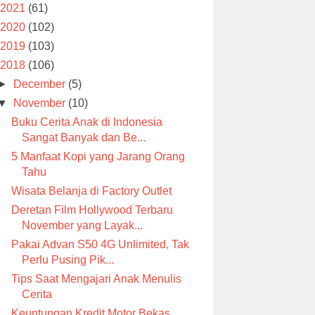
2021
(61)
2020
(102)
2019
(103)
2018
(106)
►
December
(5)
▼
November
(10)
Buku Cerita Anak di Indonesia
Sangat Banyak dan Be...
5 Manfaat Kopi yang Jarang Orang
Tahu
Wisata Belanja di Factory Outlet
Deretan Film Hollywood Terbaru
November yang Layak...
Pakai Advan S50 4G Unlimited, Tak
Perlu Pusing Pik...
Tips Saat Mengajari Anak Menulis
Cerita
Keuntungan Kredit Motor Bekas