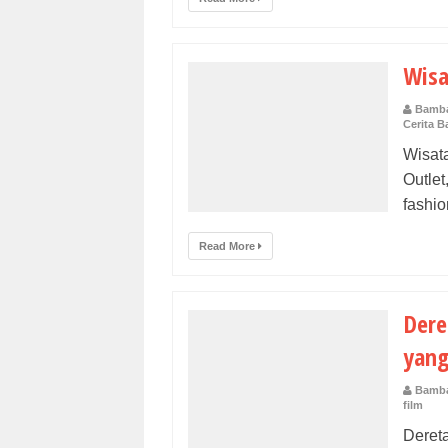
Wisa
Bamba
Cerita 
Wisat
Outle
fashio
Read More
Dere
yang
Bamba
film
Deret