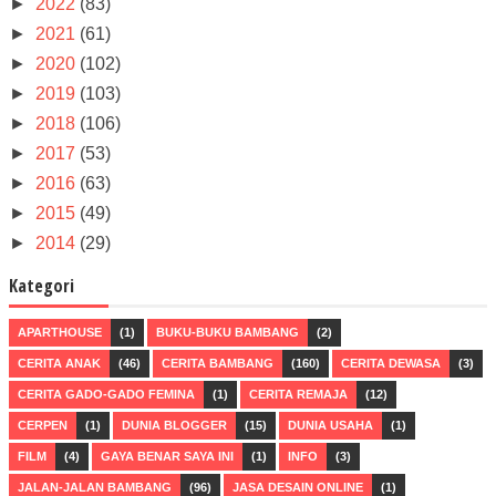
►
2022
(83)
►
2021
(61)
►
2020
(102)
►
2019
(103)
►
2018
(106)
►
2017
(53)
►
2016
(63)
►
2015
(49)
►
2014
(29)
Kategori
APARTHOUSE
(1)
BUKU-BUKU BAMBANG
(2)
CERITA ANAK
(46)
CERITA BAMBANG
(160)
CERITA DEWASA
(3)
CERITA GADO-GADO FEMINA
(1)
CERITA REMAJA
(12)
CERPEN
(1)
DUNIA BLOGGER
(15)
DUNIA USAHA
(1)
FILM
(4)
GAYA BENAR SAYA INI
(1)
INFO
(3)
JALAN-JALAN BAMBANG
(96)
JASA DESAIN ONLINE
(1)