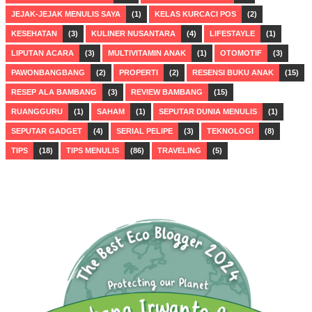
JEJAK-JEJAK MENULIS SAYA
(1)
KELAS KURCACI POS
(2)
KESEHATAN
(3)
KULINER NUSANTARA
(4)
LIFESTAYLE
(1)
LIPUTAN ACARA
(3)
MULTIVITAMIN ANAK
(1)
OTOMOTIF
(3)
PAWONBANGBANG
(2)
PROPERTI
(2)
RESENSI BUKU ANAK
(15)
RESEP ALA BAMBANG
(3)
REVIEW BAMBANG
(15)
RUANGGURU
(1)
SAHAM
(1)
SEPUTAR DUNIA MENULIS
(1)
SEPUTAR GADGET
(4)
SERIAL PELIPE
(3)
TEKNOLOGI
(8)
TIPS
(18)
TIPS MENULIS
(86)
TRAVELING
(5)