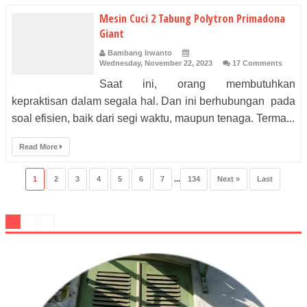
Mesin Cuci 2 Tabung Polytron Primadona
Giant
Bambang Irwanto
Wednesday, November 22, 2023
17 Comments
Saat ini, orang membutuhkan
kepraktisan dalam segala hal. Dan ini berhubungan pada
soal efisien, baik dari segi waktu, maupun tenaga. Terma...
Read More
1
2
3
4
5
6
7
...
134
Next »
Last