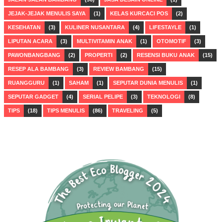
JEJAK-JEJAK MENULIS SAYA
(1)
KELAS KURCACI POS
(2)
KESEHATAN
(3)
KULINER NUSANTARA
(4)
LIFESTAYLE
(1)
LIPUTAN ACARA
(3)
MULTIVITAMIN ANAK
(1)
OTOMOTIF
(3)
PAWONBANGBANG
(2)
PROPERTI
(2)
RESENSI BUKU ANAK
(15)
RESEP ALA BAMBANG
(3)
REVIEW BAMBANG
(15)
RUANGGURU
(1)
SAHAM
(1)
SEPUTAR DUNIA MENULIS
(1)
SEPUTAR GADGET
(4)
SERIAL PELIPE
(3)
TEKNOLOGI
(8)
TIPS
(18)
TIPS MENULIS
(86)
TRAVELING
(5)