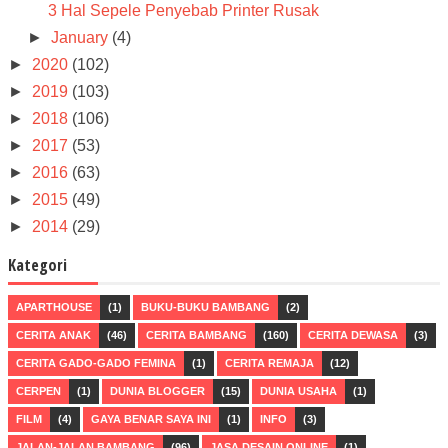
3 Hal Sepele Penyebab Printer Rusak
►
January
(4)
►
2020
(102)
►
2019
(103)
►
2018
(106)
►
2017
(53)
►
2016
(63)
►
2015
(49)
►
2014
(29)
Kategori
APARTHOUSE
(1)
BUKU-BUKU BAMBANG
(2)
CERITA ANAK
(46)
CERITA BAMBANG
(160)
CERITA DEWASA
(3)
CERITA GADO-GADO FEMINA
(1)
CERITA REMAJA
(12)
CERPEN
(1)
DUNIA BLOGGER
(15)
DUNIA USAHA
(1)
FILM
(4)
GAYA BENAR SAYA INI
(1)
INFO
(3)
JALAN-JALAN BAMBANG
(96)
JASA DESAIN ONLINE
(1)