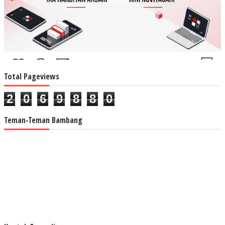
Total Pageviews
2
0
6
9
8
8
0
Teman-Teman Bambang