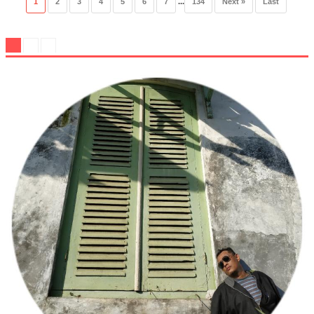
1
2
3
4
5
6
7
...
134
Next »
Last