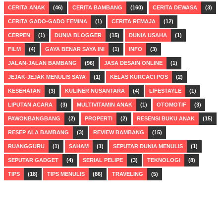
CERITA ANAK
(46)
CERITA BAMBANG
(160)
CERITA DEWASA
(3)
CERITA GADO-GADO FEMINA
(1)
CERITA REMAJA
(12)
CERPEN
(1)
DUNIA BLOGGER
(15)
DUNIA USAHA
(1)
FILM
(4)
GAYA BENAR SAYA INI
(1)
INFO
(3)
JALAN-JALAN BAMBANG
(96)
JASA DESAIN ONLINE
(1)
JEJAK-JEJAK MENULIS SAYA
(1)
KELAS KURCACI POS
(2)
KESEHATAN
(3)
KULINER NUSANTARA
(4)
LIFESTAYLE
(1)
LIPUTAN ACARA
(3)
MULTIVITAMIN ANAK
(1)
OTOMOTIF
(3)
PAWONBANGBANG
(2)
PROPERTI
(2)
RESENSI BUKU ANAK
(15)
RESEP ALA BAMBANG
(3)
REVIEW BAMBANG
(15)
RUANGGURU
(1)
SAHAM
(1)
SEPUTAR DUNIA MENULIS
(1)
SEPUTAR GADGET
(4)
SERIAL PELIPE
(3)
TEKNOLOGI
(8)
TIPS
(18)
TIPS MENULIS
(86)
TRAVELING
(5)