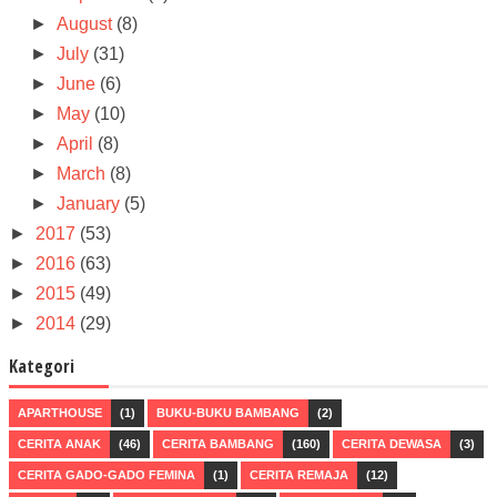
►
August
(8)
►
July
(31)
►
June
(6)
►
May
(10)
►
April
(8)
►
March
(8)
►
January
(5)
►
2017
(53)
►
2016
(63)
►
2015
(49)
►
2014
(29)
Kategori
APARTHOUSE
(1)
BUKU-BUKU BAMBANG
(2)
CERITA ANAK
(46)
CERITA BAMBANG
(160)
CERITA DEWASA
(3)
CERITA GADO-GADO FEMINA
(1)
CERITA REMAJA
(12)