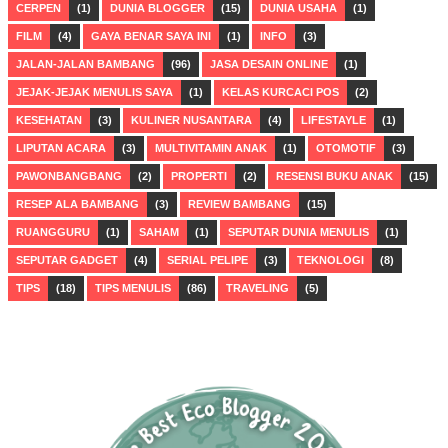
CERPEN
(1)
DUNIA BLOGGER
(15)
DUNIA USAHA
(1)
FILM
(4)
GAYA BENAR SAYA INI
(1)
INFO
(3)
JALAN-JALAN BAMBANG
(96)
JASA DESAIN ONLINE
(1)
JEJAK-JEJAK MENULIS SAYA
(1)
KELAS KURCACI POS
(2)
KESEHATAN
(3)
KULINER NUSANTARA
(4)
LIFESTAYLE
(1)
LIPUTAN ACARA
(3)
MULTIVITAMIN ANAK
(1)
OTOMOTIF
(3)
PAWONBANGBANG
(2)
PROPERTI
(2)
RESENSI BUKU ANAK
(15)
RESEP ALA BAMBANG
(3)
REVIEW BAMBANG
(15)
RUANGGURU
(1)
SAHAM
(1)
SEPUTAR DUNIA MENULIS
(1)
SEPUTAR GADGET
(4)
SERIAL PELIPE
(3)
TEKNOLOGI
(8)
TIPS
(18)
TIPS MENULIS
(86)
TRAVELING
(5)