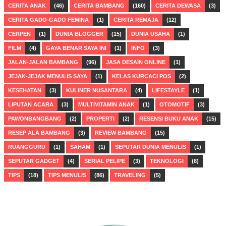
CERITA ANAK
(46)
CERITA BAMBANG
(160)
CERITA DEWASA
(3)
CERITA GADO-GADO FEMINA
(1)
CERITA REMAJA
(12)
CERPEN
(1)
DUNIA BLOGGER
(15)
DUNIA USAHA
(1)
FILM
(4)
GAYA BENAR SAYA INI
(1)
INFO
(3)
JALAN-JALAN BAMBANG
(96)
JASA DESAIN ONLINE
(1)
JEJAK-JEJAK MENULIS SAYA
(1)
KELAS KURCACI POS
(2)
KESEHATAN
(3)
KULINER NUSANTARA
(4)
LIFESTAYLE
(1)
LIPUTAN ACARA
(3)
MULTIVITAMIN ANAK
(1)
OTOMOTIF
(3)
PAWONBANGBANG
(2)
PROPERTI
(2)
RESENSI BUKU ANAK
(15)
RESEP ALA BAMBANG
(3)
REVIEW BAMBANG
(15)
RUANGGURU
(1)
SAHAM
(1)
SEPUTAR DUNIA MENULIS
(1)
SEPUTAR GADGET
(4)
SERIAL PELIPE
(3)
TEKNOLOGI
(8)
TIPS
(18)
TIPS MENULIS
(86)
TRAVELING
(5)