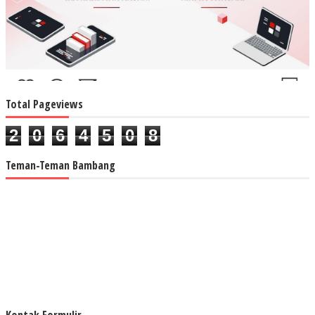
Total Pageviews
2
0
6
4
5
0
8
Teman-Teman Bambang
Kontak Formulir