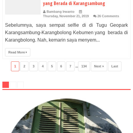
yang Berada di Karangsambung
Bambang Irwanto
Thursday, November 21, 2019
26 Comments
Sebelumnya, saya sempat selfie di di Tugu Geopark
Karangsambung-Karangbolong Kebumen yang berada di
Karangbolong. Nah, kemarin saya menyem...
Read More
1
2
3
4
5
6
7
...
134
Next »
Last