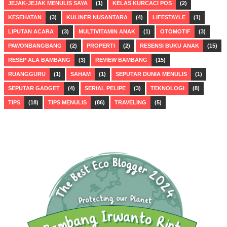
JEJAK-JEJAK MENULIS SAYA
(1)
KELAS KURCACI POS
(2)
KESEHATAN
(3)
KULINER NUSANTARA
(4)
LIFESTAYLE
(1)
LIPUTAN ACARA
(3)
MULTIVITAMIN ANAK
(1)
OTOMOTIF
(3)
PAWONBANGBANG
(2)
PROPERTI
(2)
RESENSI BUKU ANAK
(15)
RESEP ALA BAMBANG
(3)
REVIEW BAMBANG
(15)
RUANGGURU
(1)
SAHAM
(1)
SEPUTAR DUNIA MENULIS
(1)
SEPUTAR GADGET
(4)
SERIAL PELIPE
(3)
TEKNOLOGI
(8)
TIPS
(18)
TIPS MENULIS
(86)
TRAVELING
(5)