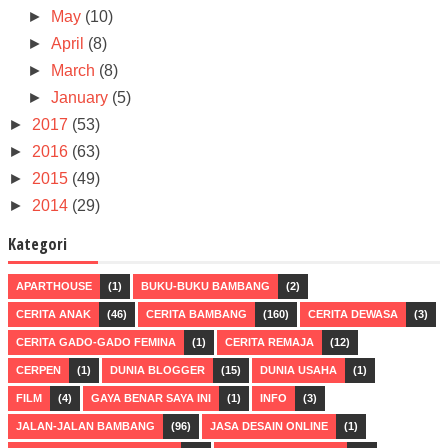
►
May
(10)
►
April
(8)
►
March
(8)
►
January
(5)
►
2017
(53)
►
2016
(63)
►
2015
(49)
►
2014
(29)
Kategori
APARTHOUSE
(1)
BUKU-BUKU BAMBANG
(2)
CERITA ANAK
(46)
CERITA BAMBANG
(160)
CERITA DEWASA
(3)
CERITA GADO-GADO FEMINA
(1)
CERITA REMAJA
(12)
CERPEN
(1)
DUNIA BLOGGER
(15)
DUNIA USAHA
(1)
FILM
(4)
GAYA BENAR SAYA INI
(1)
INFO
(3)
JALAN-JALAN BAMBANG
(96)
JASA DESAIN ONLINE
(1)