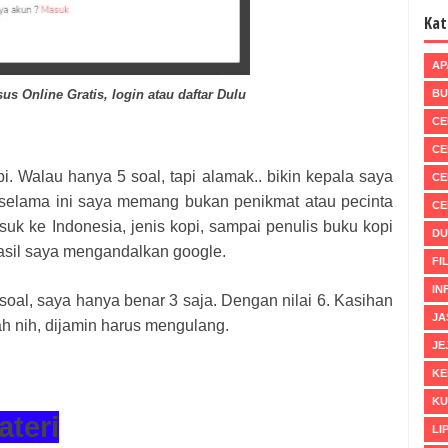
Kat
AP
BU
us Online Gratis, login atau daftar Dulu
CE
CE
i. Walau hanya 5 soal, tapi alamak.. bikin kepala saya
CE
, selama ini saya memang bukan penikmat atau pecinta
CE
uk ke Indonesia, jenis kopi, sampai penulis buku kopi
DU
hasil saya mengandalkan google.
FI
IN
5 soal, saya hanya benar 3 saja. Dengan nilai 6. Kasihan
JA
ah nih, dijamin harus mengulang.
JE
KE
KU
teri
LI