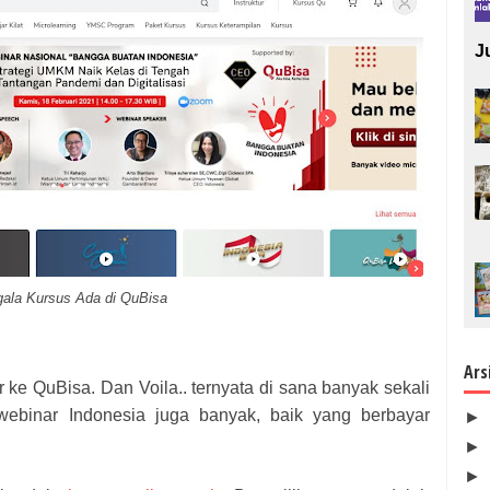
J
ala Kursus Ada di QuBisa
Ars
 ke QuBisa. Dan Voila.. ternyata di sana banyak sekali
webinar Indonesia juga banyak, baik yang berbayar
►
►
►