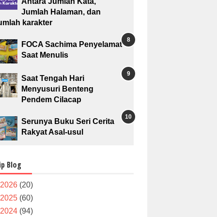
Antara Jumlah Kata,
Jumlah Halaman, dan
umlah karakter
FOCA Sachima Penyelamat
Saat Menulis
Saat Tengah Hari
Menyusuri Benteng
Pendem Cilacap
Serunya Buku Seri Cerita
Rakyat Asal-usul
ip Blog
2026
(20)
2025
(60)
2024
(94)