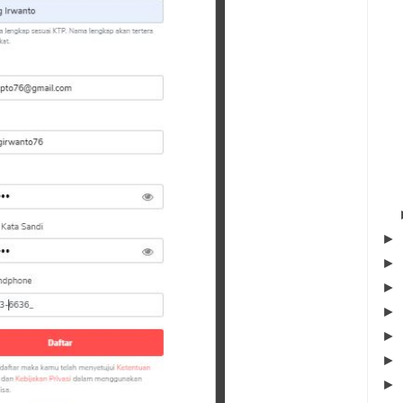
►
►
►
►
►
►
►