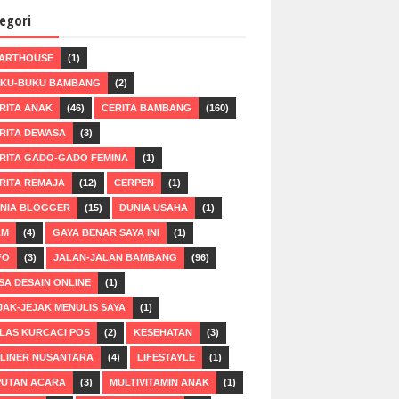
egori
ARTHOUSE
(1)
KU-BUKU BAMBANG
(2)
RITA ANAK
(46)
CERITA BAMBANG
(160)
RITA DEWASA
(3)
RITA GADO-GADO FEMINA
(1)
RITA REMAJA
(12)
CERPEN
(1)
NIA BLOGGER
(15)
DUNIA USAHA
(1)
LM
(4)
GAYA BENAR SAYA INI
(1)
FO
(3)
JALAN-JALAN BAMBANG
(96)
SA DESAIN ONLINE
(1)
JAK-JEJAK MENULIS SAYA
(1)
LAS KURCACI POS
(2)
KESEHATAN
(3)
LINER NUSANTARA
(4)
LIFESTAYLE
(1)
PUTAN ACARA
(3)
MULTIVITAMIN ANAK
(1)