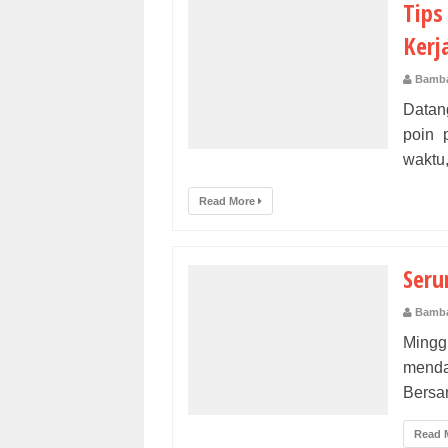
Tips
Kerj
Bamba
Datan
poin 
waktu
Read More
Seru
Bamba
Mingg
menda
Bersam
Read 