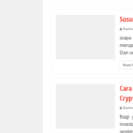
Susu
Bamba
siapa
merup
Dan se
Read 
Car
Cryp
Bamba
Bagi 
inves
sentim