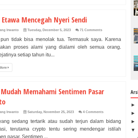
 Etawa Mencegah Nyeri Sendi
ng Irwanto
Tuesday, December 5, 2023
71 Comments
 pun tidak bisa menolak tua. Termasuk saya. Karena
akan proses alami yang dialami oleh semua orang.
jatinya setiap tahun itu...
More
a Mudah Memahami Sentimen Pasar
Ars
to
►
ng Irwanto
Saturday, November 25, 2023
4 Comments
►
yang sedang tertarik atau sudah terjun dalam bidang
►
tasi, terutama crypto tentu sering mendengar istilah
▼
en pasar. Sentimen ...