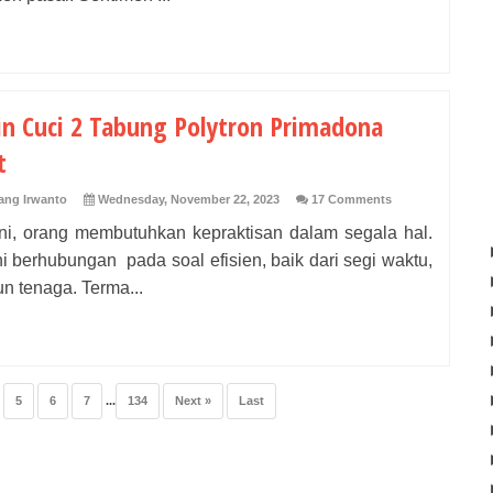
n Cuci 2 Tabung Polytron Primadona
t
ng Irwanto
Wednesday, November 22, 2023
17 Comments
ini, orang membutuhkan kepraktisan dalam segala hal.
i berhubungan pada soal efisien, baik dari segi waktu,
n tenaga. Terma...
5
6
7
...
134
Next »
Last