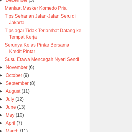
▼
December
(5)
Manfaat Masker Komedo Pria
Tips Seharian Jalan-Jalan Seru di
Jakarta
Tips agar Tidak Terlambat Datang ke
Tempat Kerja
Serunya Kelas Pintar Bersama
Kredit Pintar
Susu Etawa Mencegah Nyeri Sendi
►
November
(6)
►
October
(9)
►
September
(8)
►
August
(11)
►
July
(12)
►
June
(13)
►
May
(10)
►
April
(7)
►
March
(11)