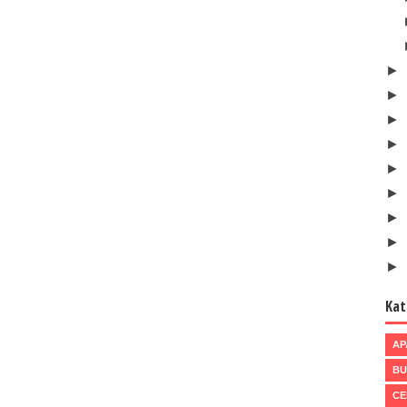
►
►
►
►
►
►
►
►
►
Kat
AP
BU
CE