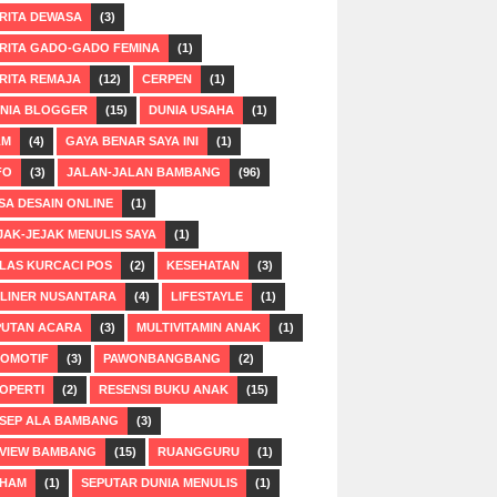
RITA DEWASA
(3)
RITA GADO-GADO FEMINA
(1)
RITA REMAJA
(12)
CERPEN
(1)
NIA BLOGGER
(15)
DUNIA USAHA
(1)
LM
(4)
GAYA BENAR SAYA INI
(1)
FO
(3)
JALAN-JALAN BAMBANG
(96)
SA DESAIN ONLINE
(1)
JAK-JEJAK MENULIS SAYA
(1)
LAS KURCACI POS
(2)
KESEHATAN
(3)
LINER NUSANTARA
(4)
LIFESTAYLE
(1)
PUTAN ACARA
(3)
MULTIVITAMIN ANAK
(1)
OMOTIF
(3)
PAWONBANGBANG
(2)
OPERTI
(2)
RESENSI BUKU ANAK
(15)
SEP ALA BAMBANG
(3)
VIEW BAMBANG
(15)
RUANGGURU
(1)
HAM
(1)
SEPUTAR DUNIA MENULIS
(1)