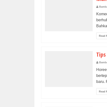
Bamba
Komed
berh
Bahkan
Read 
Tips
Bamba
Horeee
berte
baru. 
Read 