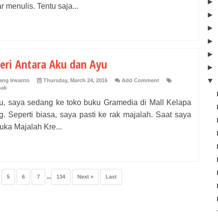
►
r menulis. Tentu saja...
►
►
►
►
eri Antara Aku dan Ayu
►
▼
ng Irwanto
Thursday, March 24, 2016
Add Comment
nak
itu, saya sedang ke toko buku Gramedia di Mall Kelapa
. Seperti biasa, saya pasti ke rak majalah. Saat saya
ka Majalah Kre...
5
6
7
...
134
Next »
Last