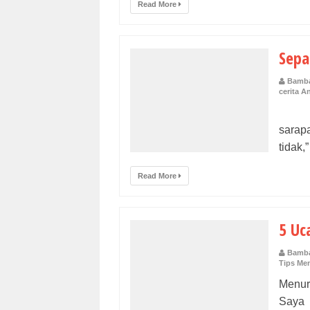
Read More
Sepa
Bamba
cerita A
Hari
sarapa
tidak,
Read More
5 Uc
Bamba
Tips Men
Menur
Saya 