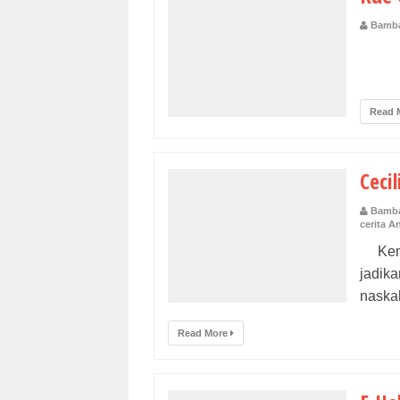
Bamba
Bo
Bamba
Read 
Cecil
Bamba
cerita A
Kemar
jadika
naskah
Read More