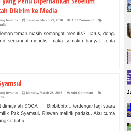
l yang Perlu Diperhatikan Sebelum
ah Dikirim ke Media
ng Irwanto
Tuesday, March 29, 2016
Add Comment
ulis
n-teman masih semangat menulis? Harus, dong.
in semangat menulis, maka semakin banyak cerita
Syamsul
J
ng Irwanto
Monday, March 28, 2016
Add Comment
nak
t dimajalah SOCA Bibbibbib… terdengar lagi suara
milik Pak Syamsul. Riswan melirik padaku. Aku cuma
ngkat bahu....