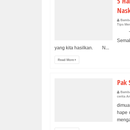
5 Ha
Nask
Bamba
Tips Men
Tema
Semak
yang kita hasilkan. N...
Read More
Pak 
Bamba
cerita A
dimua
hape 
menga