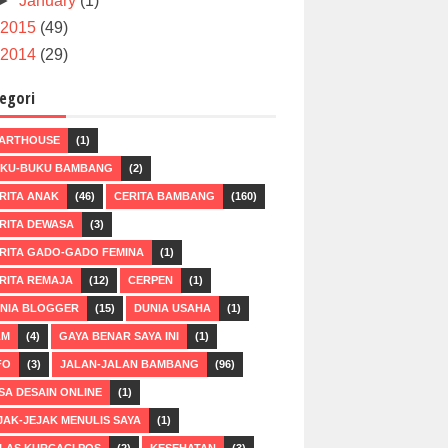
►
January
(1)
2015
(49)
2014
(29)
egori
ARTHOUSE
(1)
KU-BUKU BAMBANG
(2)
RITA ANAK
(46)
CERITA BAMBANG
(160)
RITA DEWASA
(3)
RITA GADO-GADO FEMINA
(1)
RITA REMAJA
(12)
CERPEN
(1)
NIA BLOGGER
(15)
DUNIA USAHA
(1)
LM
(4)
GAYA BENAR SAYA INI
(1)
FO
(3)
JALAN-JALAN BAMBANG
(96)
SA DESAIN ONLINE
(1)
JAK-JEJAK MENULIS SAYA
(1)
LAS KURCACI POS
(2)
KESEHATAN
(3)