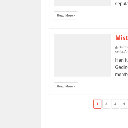
seputa
Read More
Mist
Bamba
cerita A
Hari 
Gading
membu
Read More
1
2
3
4