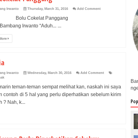
ng Irwanto
Thursday, March 31, 2016
Add Comment
lu Cokelat Panggang
ng Irwanto “Aduh... ...
More
ia
ng Irwanto
Wednesday, March 30, 2016
Add Comment
nak
Bam
in teman-teman sempat melihat kan, naskah ini saya
nge
n contoh di 5 hal yang perlu diperhatikan sebelum kirim
Pop
 ? Nah, k...