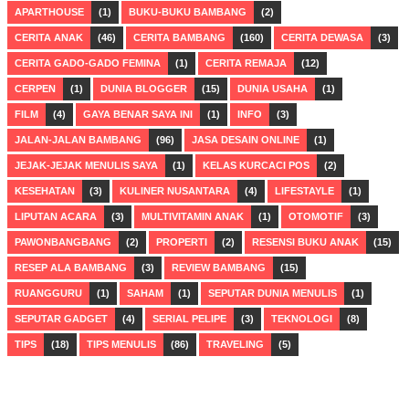
APARTHOUSE
(1)
BUKU-BUKU BAMBANG
(2)
CERITA ANAK
(46)
CERITA BAMBANG
(160)
CERITA DEWASA
(3)
CERITA GADO-GADO FEMINA
(1)
CERITA REMAJA
(12)
CERPEN
(1)
DUNIA BLOGGER
(15)
DUNIA USAHA
(1)
FILM
(4)
GAYA BENAR SAYA INI
(1)
INFO
(3)
JALAN-JALAN BAMBANG
(96)
JASA DESAIN ONLINE
(1)
JEJAK-JEJAK MENULIS SAYA
(1)
KELAS KURCACI POS
(2)
KESEHATAN
(3)
KULINER NUSANTARA
(4)
LIFESTAYLE
(1)
LIPUTAN ACARA
(3)
MULTIVITAMIN ANAK
(1)
OTOMOTIF
(3)
PAWONBANGBANG
(2)
PROPERTI
(2)
RESENSI BUKU ANAK
(15)
RESEP ALA BAMBANG
(3)
REVIEW BAMBANG
(15)
RUANGGURU
(1)
SAHAM
(1)
SEPUTAR DUNIA MENULIS
(1)
SEPUTAR GADGET
(4)
SERIAL PELIPE
(3)
TEKNOLOGI
(8)
TIPS
(18)
TIPS MENULIS
(86)
TRAVELING
(5)