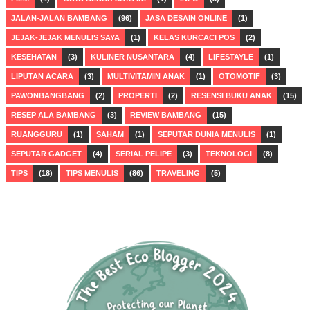
JALAN-JALAN BAMBANG
(96)
JASA DESAIN ONLINE
(1)
JEJAK-JEJAK MENULIS SAYA
(1)
KELAS KURCACI POS
(2)
KESEHATAN
(3)
KULINER NUSANTARA
(4)
LIFESTAYLE
(1)
LIPUTAN ACARA
(3)
MULTIVITAMIN ANAK
(1)
OTOMOTIF
(3)
PAWONBANGBANG
(2)
PROPERTI
(2)
RESENSI BUKU ANAK
(15)
RESEP ALA BAMBANG
(3)
REVIEW BAMBANG
(15)
RUANGGURU
(1)
SAHAM
(1)
SEPUTAR DUNIA MENULIS
(1)
SEPUTAR GADGET
(4)
SERIAL PELIPE
(3)
TEKNOLOGI
(8)
TIPS
(18)
TIPS MENULIS
(86)
TRAVELING
(5)