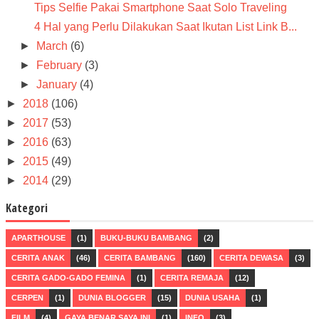
Tips Selfie Pakai Smartphone Saat Solo Traveling
4 Hal yang Perlu Dilakukan Saat Ikutan List Link B...
►
March
(6)
►
February
(3)
►
January
(4)
►
2018
(106)
►
2017
(53)
►
2016
(63)
►
2015
(49)
►
2014
(29)
Kategori
APARTHOUSE
(1)
BUKU-BUKU BAMBANG
(2)
CERITA ANAK
(46)
CERITA BAMBANG
(160)
CERITA DEWASA
(3)
CERITA GADO-GADO FEMINA
(1)
CERITA REMAJA
(12)
CERPEN
(1)
DUNIA BLOGGER
(15)
DUNIA USAHA
(1)
FILM
(4)
GAYA BENAR SAYA INI
(1)
INFO
(3)