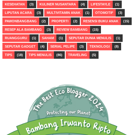
KESEHATAN
(3)
KULINER NUSANTARA
(4)
LIFESTAYLE
(1)
LIPUTAN ACARA
(3)
MULTIVITAMIN ANAK
(1)
OTOMOTIF
(3)
PAWONBANGBANG
(2)
PROPERTI
(2)
RESENSI BUKU ANAK
(15)
RESEP ALA BAMBANG
(3)
REVIEW BAMBANG
(15)
RUANGGURU
(1)
SAHAM
(1)
SEPUTAR DUNIA MENULIS
(1)
SEPUTAR GADGET
(4)
SERIAL PELIPE
(3)
TEKNOLOGI
(8)
TIPS
(18)
TIPS MENULIS
(86)
TRAVELING
(5)