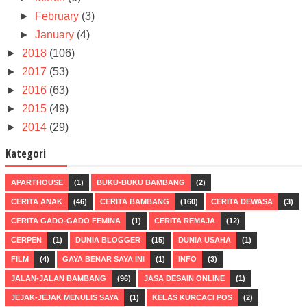
►
February
(3)
►
January
(4)
►
2018
(106)
►
2017
(53)
►
2016
(63)
►
2015
(49)
►
2014
(29)
Kategori
APARTHOUSE
(1)
BUKU-BUKU BAMBANG
(2)
CERITA ANAK
(46)
CERITA BAMBANG
(160)
CERITA DEWASA
(3)
CERITA GADO-GADO FEMINA
(1)
CERITA REMAJA
(12)
CERPEN
(1)
DUNIA BLOGGER
(15)
DUNIA USAHA
(1)
FILM
(4)
GAYA BENAR SAYA INI
(1)
INFO
(3)
JALAN-JALAN BAMBANG
(96)
JASA DESAIN ONLINE
(1)
JEJAK-JEJAK MENULIS SAYA
(1)
KELAS KURCACI POS
(2)