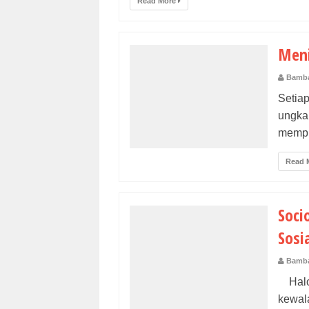
Read More
Meni
Bamba
Setia
ungka
mempu
Read 
Soci
Sosi
Bamba
Halo,
kewal