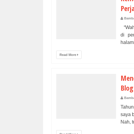
Perj
Bamba
“Wah,
di pe
halama
Read More
Mene
Blog
Bamba
Tahun
saya b
Nah, t