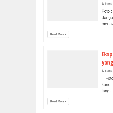
Bamba
Foto 
deng
menawa
Read More
Eksp
yang
Bamba
Foto 
kuno 
langsu
Read More