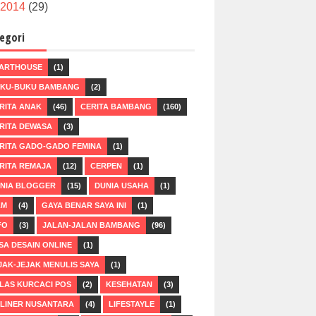
2014
(29)
egori
ARTHOUSE
(1)
KU-BUKU BAMBANG
(2)
RITA ANAK
(46)
CERITA BAMBANG
(160)
RITA DEWASA
(3)
RITA GADO-GADO FEMINA
(1)
RITA REMAJA
(12)
CERPEN
(1)
NIA BLOGGER
(15)
DUNIA USAHA
(1)
LM
(4)
GAYA BENAR SAYA INI
(1)
FO
(3)
JALAN-JALAN BAMBANG
(96)
SA DESAIN ONLINE
(1)
JAK-JEJAK MENULIS SAYA
(1)
LAS KURCACI POS
(2)
KESEHATAN
(3)
LINER NUSANTARA
(4)
LIFESTAYLE
(1)