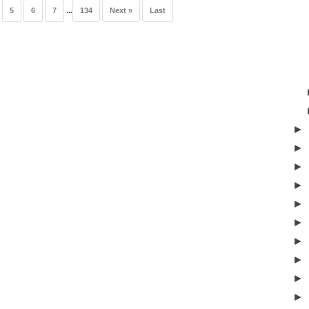
5
6
7
...
134
Next »
Last
►
►
►
►
►
►
►
►
►
►