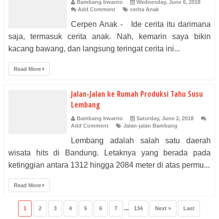
Bambang Irwanto
Wednesday, June 6, 2018
Add Comment
cerita Anak
Cerpen Anak - Ide cerita itu darimana
saja, termasuk cerita anak. Nah, kemarin saya bikin
kacang bawang, dan langsung teringat cerita ini...
Read More
Jalan-Jalan ke Rumah Produksi Tahu Susu
Lembang
Bambang Irwanto
Saturday, June 2, 2018
Add Comment
Jalan-jalan Bambang
Lembang adalah salah satu daerah
wisata hits di Bandung. Letaknya yang berada pada
ketinggian antara 1312 hingga 2084 meter di atas permu...
Read More
1
2
3
4
5
6
7
...
134
Next »
Last