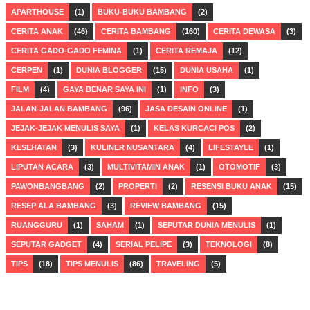
APARTHOUSE
(1)
BUKU-BUKU BAMBANG
(2)
CERITA ANAK
(46)
CERITA BAMBANG
(160)
CERITA DEWASA
(3)
CERITA GADO-GADO FEMINA
(1)
CERITA REMAJA
(12)
CERPEN
(1)
DUNIA BLOGGER
(15)
DUNIA USAHA
(1)
FILM
(4)
GAYA BENAR SAYA INI
(1)
INFO
(3)
JALAN-JALAN BAMBANG
(96)
JASA DESAIN ONLINE
(1)
JEJAK-JEJAK MENULIS SAYA
(1)
KELAS KURCACI POS
(2)
KESEHATAN
(3)
KULINER NUSANTARA
(4)
LIFESTAYLE
(1)
LIPUTAN ACARA
(3)
MULTIVITAMIN ANAK
(1)
OTOMOTIF
(3)
PAWONBANGBANG
(2)
PROPERTI
(2)
RESENSI BUKU ANAK
(15)
RESEP ALA BAMBANG
(3)
REVIEW BAMBANG
(15)
RUANGGURU
(1)
SAHAM
(1)
SEPUTAR DUNIA MENULIS
(1)
SEPUTAR GADGET
(4)
SERIAL PELIPE
(3)
TEKNOLOGI
(8)
TIPS
(18)
TIPS MENULIS
(86)
TRAVELING
(5)