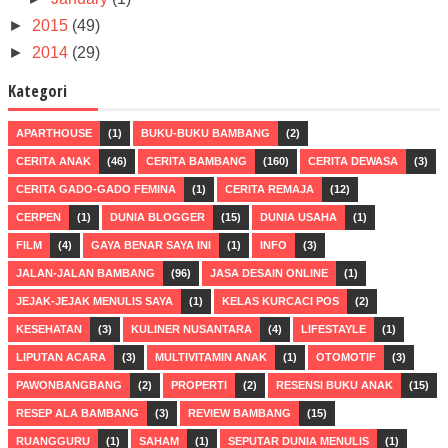
►
2015
(49)
►
2014
(29)
Kategori
APARTHOUSE
(1)
BUKU-BUKU BAMBANG
(2)
CERITA ANAK
(46)
CERITA BAMBANG
(160)
CERITA DEWASA
(3)
CERITA GADO-GADO FEMINA
(1)
CERITA REMAJA
(12)
CERPEN
(1)
DUNIA BLOGGER
(15)
DUNIA USAHA
(1)
FILM
(4)
GAYA BENAR SAYA INI
(1)
INFO
(3)
JALAN-JALAN BAMBANG
(96)
JASA DESAIN ONLINE
(1)
JEJAK-JEJAK MENULIS SAYA
(1)
KELAS KURCACI POS
(2)
KESEHATAN
(3)
KULINER NUSANTARA
(4)
LIFESTAYLE
(1)
LIPUTAN ACARA
(3)
MULTIVITAMIN ANAK
(1)
OTOMOTIF
(3)
PAWONBANGBANG
(2)
PROPERTI
(2)
RESENSI BUKU ANAK
(15)
RESEP ALA BAMBANG
(3)
REVIEW BAMBANG
(15)
RUANGGURU
(1)
SAHAM
(1)
SEPUTAR DUNIA MENULIS
(1)