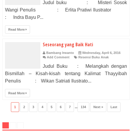
Judul buku : Misteri Sosok
Wangi Penulis : Erlita Pratiwi Ilustrator
: Indra Bayu P...
Read More
Seseorang yang Baik Hati
Bambang Irwanto
Wednesday, April 6, 2016
Add Comment
Resensi Buku Anak
Judul Buku : Melangkah dengan
Bismillah – Kisah-kisah tentang Kalimat Thayyibah
Penulis : Wikan Satriati Ilustrato...
Read More
1
2
3
4
5
6
7
...
134
Next »
Last