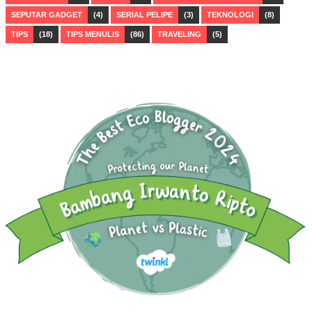
SEPUTAR GADGET
(4)
SERIAL PELIPE
(3)
TEKNOLOGI
(8)
TIPS
(18)
TIPS MENULIS
(86)
TRAVELING
(5)