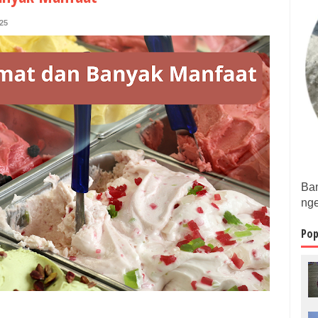
25
Bam
nge
Pop