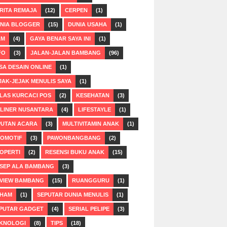
RITA REMAJA
(12)
CERPEN
(1)
NIA BLOGGER
(15)
DUNIA USAHA
(1)
LM
(4)
GAYA BENAR SAYA INI
(1)
FO
(3)
JALAN-JALAN BAMBANG
(96)
SA DESAIN ONLINE
(1)
JAK-JEJAK MENULIS SAYA
(1)
LAS KURCACI POS
(2)
KESEHATAN
(3)
LINER NUSANTARA
(4)
LIFESTAYLE
(1)
PUTAN ACARA
(3)
MULTIVITAMIN ANAK
(1)
OMOTIF
(3)
PAWONBANGBANG
(2)
OPERTI
(2)
RESENSI BUKU ANAK
(15)
SEP ALA BAMBANG
(3)
VIEW BAMBANG
(15)
RUANGGURU
(1)
HAM
(1)
SEPUTAR DUNIA MENULIS
(1)
PUTAR GADGET
(4)
SERIAL PELIPE
(3)
KNOLOGI
(8)
TIPS
(18)