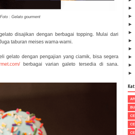
►
►
Foto : Gelato gourment
►
►
lato disajikan dengan berbagai topping. Mulai dari
►
 Juga taburan meises warna-warni.
►
li gelato dengan pengajian yang ciamik, bisa segera
►
rmet.com/
berbagai varian galeto tersedia di sana.
►
►
Kat
AP
BU
CE
CE
CE