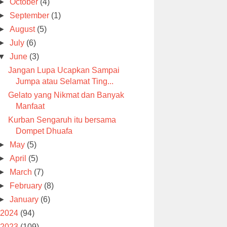
►
October
(4)
►
September
(1)
►
August
(5)
►
July
(6)
▼
June
(3)
Jangan Lupa Ucapkan Sampai
Jumpa atau Selamat Ting...
Gelato yang Nikmat dan Banyak
Manfaat
Kurban Sengaruh itu bersama
Dompet Dhuafa
►
May
(5)
►
April
(5)
►
March
(7)
►
February
(8)
►
January
(6)
2024
(94)
2023
(109)