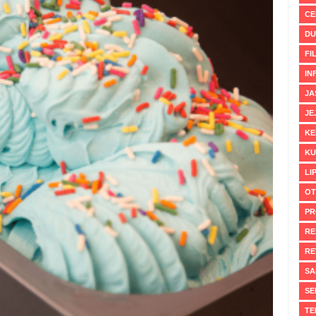
CE
DU
FI
IN
JA
JE
KE
KU
LI
OT
PR
RE
RE
SA
SE
TE