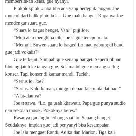
membersihkan kelas, gue nyanyi.
Plokplokplok... tiba-tiba ada yang bertepuk tangan. Joe
muncul dari balik pintu kelas. Gue malu banget. Rupanya Joe
mendengar suara gue.
“Suara lo bagus benget, Van!” puji Joe.
“Muji atau menghina nih, Joe?” gue tersipu malu.
“Memuji. Suwer, suara lo bagus! Lo mau gabung di band
gue jadi vokalis?”
Gue terkejut. Sumpah gue senang banget. Seperti ribuan
bintang jatuh ke tangan gue. Selama ini gue memang sering
konser. Tapi konser di kamar mandi. Taelah.
“Serius lo, Joe?”
“Serius. Kalo lo mau, minggu depan kita mulai latihan.”
“Alat-alatnya?
Joe tertawa. “Lo, ga usah khawatir. Papa gue punya studio
dan sekolah musik. Pokoknya beres.”
Rasanya gue ingin terbang saat itu. Senang banget.
Setidaknya, impian gue jadi penyanyi bisa kesampaian
Joe lalu mengaet Randi, Adika dan Marlon. Tiga kali