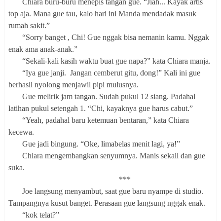
Chiara buru-buru menepis tangan gue. “Jiah... Kayak artis
top aja. Mana gue tau, kalo hari ini Manda mendadak masuk
rumah sakit.”
“Sorry banget , Chi! Gue nggak bisa nemanin kamu. Nggak
enak ama anak-anak.”
“Sekali-kali kasih waktu buat gue napa?” kata Chiara manja.
“Iya gue janji. Jangan cemberut gitu, dong!” Kali ini gue
berhasil nyolong menjawil pipi mulusnya.
Gue melirik jam tangan. Sudah pukul 12 siang. Padahal
latihan pukul setengah 1. “Chi, kayaknya gue harus cabut.”
“Yeah, padahal baru ketemuan bentaran,” kata Chiara
kecewa.
Gue jadi bingung. “Oke, limabelas menit lagi, ya!”
Chiara mengembangkan senyumnya. Manis sekali dan gue
suka.
***
Joe langsung menyambut, saat gue baru nyampe di studio.
Tampangnya kusut banget. Perasaan gue langsung nggak enak.
“kok telat?”