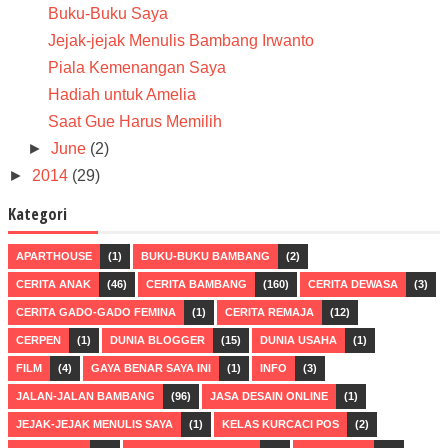
Buku-Buku Saya
Jejak-jejak Menulis Bambang Irwanto
Piala Kemenangan Saya
Hadiah untuk Amelia
Saat Gue Harus Memilih
►
June
(2)
►
2014
(29)
Kategori
APARTHOUSE
(1)
BUKU-BUKU BAMBANG
(2)
CERITA ANAK
(46)
CERITA BAMBANG
(160)
CERITA DEWASA
(3)
CERITA GADO-GADO FEMINA
(1)
CERITA REMAJA
(12)
CERPEN
(1)
DUNIA BLOGGER
(15)
DUNIA USAHA
(1)
FILM
(4)
GAYA BENAR SAYA INI
(1)
INFO
(3)
JALAN-JALAN BAMBANG
(96)
JASA DESAIN ONLINE
(1)
JEJAK-JEJAK MENULIS SAYA
(1)
KELAS KURCACI POS
(2)