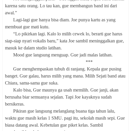
karena satu orang. Lo tau kan, gue membangun band ini dari
awal.”
Lagi-lagi gue hanya bisa diam. Joe punya kartu as yang
membuat gue mati kutu.
“Lo pikirkan lagi. Kalo lo milih cewek lo, berarti gue harus
siap-siap nyari vokalis baru,” kata Joe sambil meninggalkan gue,
masuk ke dalam studio latihan.
Mood gue langsung menguap. Gue jadi malas latihan.
***
Gue menghempaskan tubuh di ranjang. Kepala gue pusing
banget. Gue galau, harus milih yang mana. Milih Sejati band atau
Chiara, sama-sama gue suka.
Kalo bisa, Gue maunya ga usah memilih. Gue janji, akan
berusaha biar semuanya sejalan. Tapi Joe kayaknya sudah
bersikeras.
Pikiran gue langsung melanglang buana tiga tahun lalu,
waktu gue masih kelas 1 SMU. pagi itu, sekolah masih sepi. Gue
biasa datang awal. Kebetulan gue piket kelas. Sambil