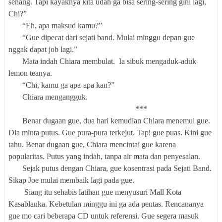
senang. Tapi kayaknya kita udah ga bisa sering-sering gini lagi,
Chi?”
“Eh, apa maksud kamu?”
“Gue dipecat dari sejati band. Mulai minggu depan gue
nggak dapat job lagi.”
Mata indah Chiara membulat. Ia sibuk mengaduk-aduk
lemon teanya.
“Chi, kamu ga apa-apa kan?”
Chiara mengangguk.
***
Benar dugaan gue, dua hari kemudian Chiara menemui gue.
Dia minta putus. Gue pura-pura terkejut. Tapi gue puas. Kini gue
tahu. Benar dugaan gue, Chiara mencintai gue karena
popularitas. Putus yang indah, tanpa air mata dan penyesalan.
Sejak putus dengan Chiara, gue kosentrasi pada Sejati Band.
Sikap Joe mulai membaik lagi pada gue.
Siang itu sehabis latihan gue menyusuri Mall Kota
Kasablanka. Kebetulan minggu ini ga ada pentas. Rencananya
gue mo cari beberapa CD untuk referensi. Gue segera masuk