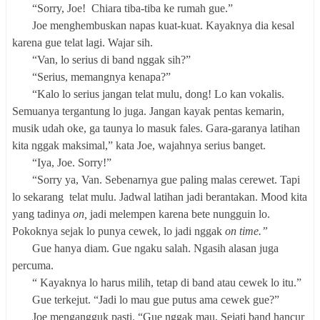
“Sorry, Joe! Chiara tiba-tiba ke rumah gue.”
Joe menghembuskan napas kuat-kuat. Kayaknya dia kesal
karena gue telat lagi. Wajar sih.
“Van, lo serius di band nggak sih?”
“Serius, memangnya kenapa?”
“Kalo lo serius jangan telat mulu, dong! Lo kan vokalis.
Semuanya tergantung lo juga. Jangan kayak pentas kemarin,
musik udah oke, ga taunya lo masuk fales. Gara-garanya latihan
kita nggak maksimal,” kata Joe, wajahnya serius banget.
“Iya, Joe. Sorry!”
“Sorry ya, Van. Sebenarnya gue paling malas cerewet. Tapi
lo sekarang telat mulu. Jadwal latihan jadi berantakan. Mood kita
yang tadinya
on,
jadi melempen karena bete nungguin lo.
Pokoknya sejak lo punya cewek, lo jadi nggak
on time.”
Gue hanya diam. Gue ngaku salah. Ngasih alasan juga
percuma.
“ Kayaknya lo harus milih, tetap di band atau cewek lo itu.”
Gue terkejut. “Jadi lo mau gue putus ama cewek gue?”
Joe mengangguk pasti. “Gue nggak mau, Sejati band hancur