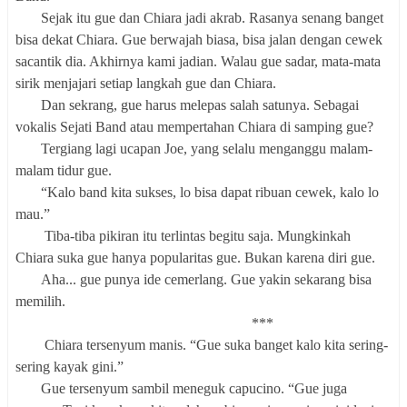
Sejak itu gue dan Chiara jadi akrab. Rasanya senang banget
bisa dekat Chiara. Gue berwajah biasa, bisa jalan dengan cewek
sacantik dia. Akhirnya kami jadian. Walau gue sadar, mata-mata
sirik menjajari setiap langkah gue dan Chiara.
Dan sekrang, gue harus melepas salah satunya. Sebagai
vokalis Sejati Band atau mempertahan Chiara di samping gue?
Tergiang lagi ucapan Joe, yang selalu menganggu malam-
malam tidur gue.
“Kalo band kita sukses, lo bisa dapat ribuan cewek, kalo lo
mau.”
Tiba-tiba pikiran itu terlintas begitu saja. Mungkinkah
Chiara suka gue hanya popularitas gue. Bukan karena diri gue.
Aha... gue punya ide cemerlang. Gue yakin sekarang bisa
memilih.
***
Chiara tersenyum manis. “Gue suka banget kalo kita sering-
sering kayak gini.”
Gue tersenyum sambil meneguk capucino. “Gue juga