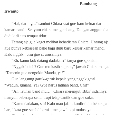
Bambang
Irwanto
“Hai, darling...” sambut Chiara saat gue baru keluar dari
kamar mandi. Senyum chiara mengembang. Dengan anggun dia
duduk di atas tempat tidur.
Terang aja gue kaget melihat kehadiaran Chiara. Untung aja,
gue punya kebiasaan pake baju dulu baru keluar kamar mandi.
Kalo nggak, bisa gawat urusannya.
“Eh, kamu kok datang dadakan?” tanya gue spontan.
“Nggak boleh? Gue mo kasih suprais,” jawab Chiara manja.
“Temenin gue nengokin Manda, ya!”
Gua langsung garuk-garuk kepala yang nggak gatal.
“Waduh, gimana, ya? Gue harus latihan band, Chi!”
“Ah, latihan band mulu,” Chiara merengut. Bibir indahnya
manyun beberapa senti. Tapi tetap cantik dan gue suka.
“Kamu dadakan, sih! Kalo mau jalan, konfir dulu beberapa
hari,” kata gue sambil berniat menjawil pipi mulusnya.