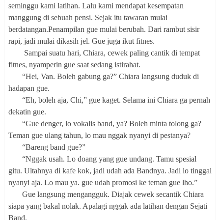
seminggu kami latihan. Lalu kami mendapat kesempatan
manggung di sebuah pensi. Sejak itu tawaran mulai
berdatangan.Penampilan gue mulai berubah. Dari rambut sisir
rapi, jadi mulai dikasih jel. Gue juga ikut fitnes.
Sampai suatu hari, Chiara, cewek paling cantik di tempat
fitnes, nyamperin gue saat sedang istirahat.
“Hei, Van. Boleh gabung ga?” Chiara langsung duduk di
hadapan gue.
“Eh, boleh aja, Chi,” gue kaget. Selama ini Chiara ga pernah
dekatin gue.
“Gue denger, lo vokalis band, ya? Boleh minta tolong ga?
Teman gue ulang tahun, lo mau nggak nyanyi di pestanya?
“Bareng band gue?”
“Nggak usah. Lo doang yang gue undang. Tamu spesial
gitu. Ultahnya di kafe kok, jadi udah ada Bandnya. Jadi lo tinggal
nyanyi aja. Lo mau ya. gue udah promosi ke teman gue lho.”
Gue langsung mengangguk. Diajak cewek secantik Chiara
siapa yang bakal nolak. Apalagi nggak ada latihan dengan Sejati
Band.