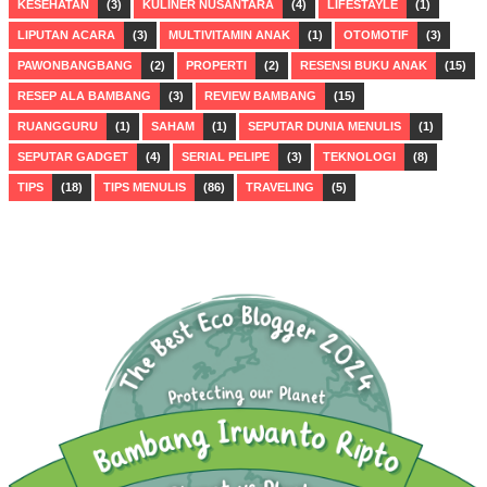
KESEHATAN
(3)
KULINER NUSANTARA
(4)
LIFESTAYLE
(1)
LIPUTAN ACARA
(3)
MULTIVITAMIN ANAK
(1)
OTOMOTIF
(3)
PAWONBANGBANG
(2)
PROPERTI
(2)
RESENSI BUKU ANAK
(15)
RESEP ALA BAMBANG
(3)
REVIEW BAMBANG
(15)
RUANGGURU
(1)
SAHAM
(1)
SEPUTAR DUNIA MENULIS
(1)
SEPUTAR GADGET
(4)
SERIAL PELIPE
(3)
TEKNOLOGI
(8)
TIPS
(18)
TIPS MENULIS
(86)
TRAVELING
(5)