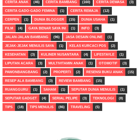
CERITA ANAK
(46)
CERITA BAMBANG
(160)
CERITA DEWASA
(3)
CERITA GADO-GADO FEMINA
(1)
CERITA REMAJA
(12)
CERPEN
(1)
DUNIA BLOGGER
(15)
DUNIA USAHA
(1)
FILM
(4)
GAYA BENAR SAYA INI
(1)
INFO
(3)
JALAN-JALAN BAMBANG
(96)
JASA DESAIN ONLINE
(1)
JEJAK-JEJAK MENULIS SAYA
(1)
KELAS KURCACI POS
(2)
KESEHATAN
(3)
KULINER NUSANTARA
(4)
LIFESTAYLE
(1)
LIPUTAN ACARA
(3)
MULTIVITAMIN ANAK
(1)
OTOMOTIF
(3)
PAWONBANGBANG
(2)
PROPERTI
(2)
RESENSI BUKU ANAK
(15)
RESEP ALA BAMBANG
(3)
REVIEW BAMBANG
(15)
RUANGGURU
(1)
SAHAM
(1)
SEPUTAR DUNIA MENULIS
(1)
SEPUTAR GADGET
(4)
SERIAL PELIPE
(3)
TEKNOLOGI
(8)
TIPS
(18)
TIPS MENULIS
(86)
TRAVELING
(5)