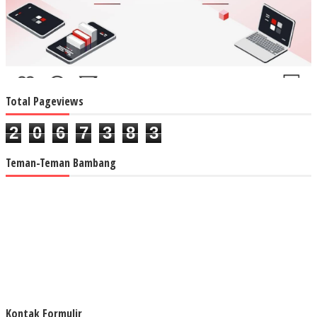
Total Pageviews
2
0
6
7
3
8
3
Teman-Teman Bambang
Kontak Formulir