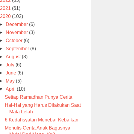
2022
(83)
2021
(61)
2020
(102)
►
December
(6)
►
November
(3)
►
October
(6)
►
September
(8)
►
August
(8)
►
July
(6)
►
June
(6)
►
May
(5)
▼
April
(10)
Setiap Ramadhan Punya Cerita
Hal-Hal yang Harus Dilakukan Saat
Mata Lelah
6 Kedahsyatan Menebar Kebaikan
Menulis Cerita Anak Bagusnya