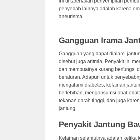
ini dikarenakan penyempitan pembul
penyebab lainnya adalah karena embol
aneurisma.
Gangguan Irama Jan
Gangguan yang dapat dialami jantun
disebut juga aritmia. Penyakit ini 
dan membuatnya kurang berfungsi den
beraturan. Adapun untuk penyebabny
mengalami diabetes, kelainan jantun
berlebihan, mengonsumsi obat-obat
tekanan darah tinggi, dan juga kare
jantung.
Penyakit Jantung B
Kelainan selanjutnya adalah ketika