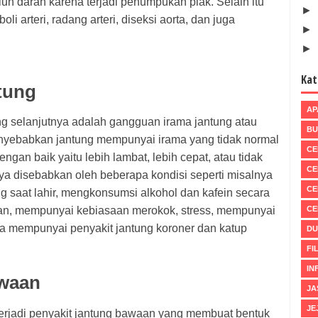
uh darah karena terjadi penumpukan plak. Selain itu
►
i arteri, radang arteri, diseksi aorta, dan juga
►
►
Kat
tung
AP
g selanjutnya adalah gangguan irama jantung atau
BU
menyebabkan jantung mempunyai irama yang tidak normal
CE
gan baik yaitu lebih lambat, lebih cepat, atau tidak
CE
a disebabkan oleh beberapa kondisi seperti misalnya
CE
g saat lahir, mengkonsumsi alkohol dan kafein secara
CE
an, mempunyai kebiasaan merokok, stress, mempunyai
na mempunyai penyakit jantung koroner dan katup
DU
FI
IN
awaan
JA
JE
 terjadi penyakit jantung bawaan yang membuat bentuk