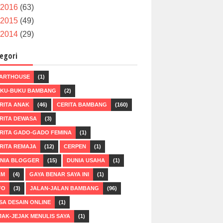
2016
(63)
2015
(49)
2014
(29)
egori
ARTHOUSE
(1)
KU-BUKU BAMBANG
(2)
RITA ANAK
(46)
CERITA BAMBANG
(160)
RITA DEWASA
(3)
RITA GADO-GADO FEMINA
(1)
RITA REMAJA
(12)
CERPEN
(1)
NIA BLOGGER
(15)
DUNIA USAHA
(1)
LM
(4)
GAYA BENAR SAYA INI
(1)
FO
(3)
JALAN-JALAN BAMBANG
(96)
SA DESAIN ONLINE
(1)
JAK-JEJAK MENULIS SAYA
(1)