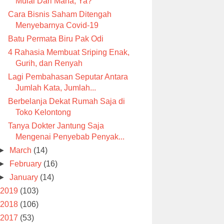
Mulai Dari Mana, Ya?
Cara Bisnis Saham Ditengah
Menyebarnya Covid-19
Batu Permata Biru Pak Odi
4 Rahasia Membuat Sriping Enak,
Gurih, dan Renyah
Lagi Pembahasan Seputar Antara
Jumlah Kata, Jumlah...
Berbelanja Dekat Rumah Saja di
Toko Kelontong
Tanya Dokter Jantung Saja
Mengenai Penyebab Penyak...
►
March
(14)
►
February
(16)
►
January
(14)
2019
(103)
2018
(106)
2017
(53)