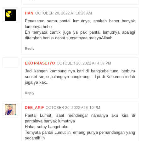
HAN
OCTOBER 20, 2022 AT 10:26 AM
Penasaran sama pantai lumutnya, apakah bener banyak
lumutnya hehe..
Eh ternyata cantik juga ya pak pantai lumutnya apalagi
ditambah bonus dapat sunsetnyaa masyaAllaah
Reply
EKO PRASETYO
OCTOBER 20, 2022 AT 4:37 PM
Jadi kangen kampung nya istri di bangkabelitung, berburu
sunset smpe pulangnya nongkrong... Tpi di Kebumen indah
juga ya kak..
Reply
DEE_ARIF
OCTOBER 20, 2022 AT 6:10 PM
Pantai Lumut, saat mendengar namanya aku kira di
pantainya banyak lumutnya
Haha, sotoy banget aku
Ternyata pantai Lumut ini emang punya pemandangan yang
secantik ini