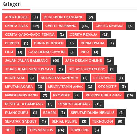
Kategori
APARTHOUSE
(1)
BUKU-BUKU BAMBANG
(2)
CERITA ANAK
(46)
CERITA BAMBANG
(160)
CERITA DEWASA
(3)
CERITA GADO-GADO FEMINA
(1)
CERITA REMAJA
(12)
CERPEN
(1)
DUNIA BLOGGER
(15)
DUNIA USAHA
(1)
FILM
(4)
GAYA BENAR SAYA INI
(1)
INFO
(3)
JALAN-JALAN BAMBANG
(96)
JASA DESAIN ONLINE
(1)
JEJAK-JEJAK MENULIS SAYA
(1)
KELAS KURCACI POS
(2)
KESEHATAN
(3)
KULINER NUSANTARA
(4)
LIFESTAYLE
(1)
LIPUTAN ACARA
(3)
MULTIVITAMIN ANAK
(1)
OTOMOTIF
(3)
PAWONBANGBANG
(2)
PROPERTI
(2)
RESENSI BUKU ANAK
(15)
RESEP ALA BAMBANG
(3)
REVIEW BAMBANG
(15)
RUANGGURU
(1)
SAHAM
(1)
SEPUTAR DUNIA MENULIS
(1)
SEPUTAR GADGET
(4)
SERIAL PELIPE
(3)
TEKNOLOGI
(8)
TIPS
(18)
TIPS MENULIS
(86)
TRAVELING
(5)