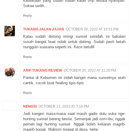
Kebiasaan yang sudah sudah kalau tmp wisata nyampah.
Sukaa sedih...
Reply
TUKANG JALAN JAJAN
OCTOBER 20, 2022 AT 10:51 PM
Kalau sudah diiming imingi sunset seindah ini bakalan
susah banget buat nolak untuk dateng. Sudah pasti betah
nungguin suasana seperti ini. Kece betullll
Reply
ARIF TUKANG REVIEW
OCTOBER 20, 2022 AT 11:20 PM
Pantai di Kebumen ini indah banget mana sunsetnya wuih
cantik, cocok buat healing tipis-tipis
Reply
NENGSI
OCTOBER 21, 2022 AT 7:16 PM
Jadi kangen masa-masa saat masih gadis dulu suka nge-
hunting sunset bareng bestie. Semenjak jadi istri+ibu, nggak
pernah lagi hunting sunset. Nggak boleh keliaran magrib-
magrib boook. Maklum tinggal di desa. hehe