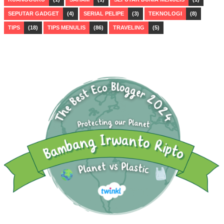
SEPUTAR GADGET
(4)
SERIAL PELIPE
(3)
TEKNOLOGI
(8)
TIPS
(18)
TIPS MENULIS
(86)
TRAVELING
(5)