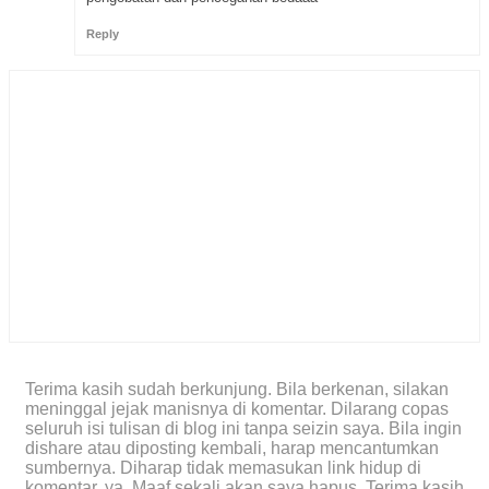
Reply
Terima kasih sudah berkunjung. Bila berkenan, silakan
meninggal jejak manisnya di komentar. Dilarang copas
seluruh isi tulisan di blog ini tanpa seizin saya. Bila ingin
dishare atau diposting kembali, harap mencantumkan
sumbernya. Diharap tidak memasukan link hidup di
komentar, ya. Maaf sekali akan saya hapus. Terima kasih