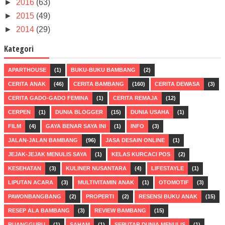
►
2016
(63)
►
2015
(49)
►
2014
(29)
Kategori
APARTHOUSE
(1)
BUKU-BUKU BAMBANG
(2)
CERITA ANAK
(46)
CERITA BAMBANG
(160)
CERITA DEWASA
(3)
CERITA GADO-GADO FEMINA
(1)
CERITA REMAJA
(12)
CERPEN
(1)
DUNIA BLOGGER
(15)
DUNIA USAHA
(1)
FILM
(4)
GAYA BENAR SAYA INI
(1)
INFO
(3)
JALAN-JALAN BAMBANG
(96)
JASA DESAIN ONLINE
(1)
JEJAK-JEJAK MENULIS SAYA
(1)
KELAS KURCACI POS
(2)
KESEHATAN
(3)
KULINER NUSANTARA
(4)
LIFESTAYLE
(1)
LIPUTAN ACARA
(3)
MULTIVITAMIN ANAK
(1)
OTOMOTIF
(3)
PAWONBANGBANG
(2)
PROPERTI
(2)
RESENSI BUKU ANAK
(15)
RESEP ALA BAMBANG
(3)
REVIEW BAMBANG
(15)
RUANGGURU
(1)
SAHAM
(1)
SEPUTAR DUNIA MENULIS
(1)