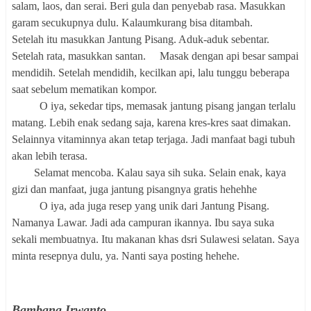
salam, laos, dan serai. Beri gula dan penyebab rasa. Masukkan
garam secukupnya dulu. Kalaumkurang bisa ditambah.
Setelah itu masukkan Jantung Pisang. Aduk-aduk sebentar.
Setelah rata, masukkan santan.
Masak dengan api besar sampai
mendidih. Setelah mendidih, kecilkan api, lalu tunggu beberapa
saat sebelum mematikan kompor.
O iya, sekedar tips, m
emasak jantung pisang jangan terlalu
matang. Lebih enak sedang saja, karena kres-kres saat dimakan.
Selainnya vitaminnya akan tet
ap
terjaga. Jadi manfaat bagi tubuh
akan lebih terasa.
Selamat mencoba. Kalau saya sih suka. Selain enak, kaya
gizi dan manfaat, juga jantung pisangnya gratis hehehhe
O iya, ada juga resep yang unik dari Jantung Pisang.
Namanya Lawar. Jadi ada campuran ikannya. Ibu saya suka
sekali membuatnya. Itu makanan khas dsri Sulawesi selatan. Saya
minta resepnya dulu, ya. Nanti saya posting hehehe.
Bambang Irwanto