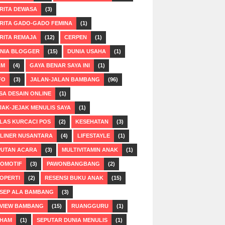
RITA DEWASA
(3)
RITA GADO-GADO FEMINA
(1)
RITA REMAJA
(12)
CERPEN
(1)
NIA BLOGGER
(15)
DUNIA USAHA
(1)
LM
(4)
GAYA BENAR SAYA INI
(1)
FO
(3)
JALAN-JALAN BAMBANG
(96)
SA DESAIN ONLINE
(1)
JAK-JEJAK MENULIS SAYA
(1)
LAS KURCACI POS
(2)
KESEHATAN
(3)
LINER NUSANTARA
(4)
LIFESTAYLE
(1)
PUTAN ACARA
(3)
MULTIVITAMIN ANAK
(1)
OMOTIF
(3)
PAWONBANGBANG
(2)
OPERTI
(2)
RESENSI BUKU ANAK
(15)
SEP ALA BAMBANG
(3)
VIEW BAMBANG
(15)
RUANGGURU
(1)
HAM
(1)
SEPUTAR DUNIA MENULIS
(1)