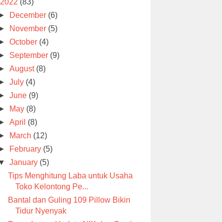
2022
(83)
►
December
(6)
►
November
(5)
►
October
(4)
►
September
(9)
►
August
(8)
►
July
(4)
►
June
(9)
►
May
(8)
►
April
(8)
►
March
(12)
►
February
(5)
▼
January
(5)
Tips Menghitung Laba untuk Usaha
Toko Kelontong Pe...
Bantal dan Guling 109 Pillow Bikin
Tidur Nyenyak