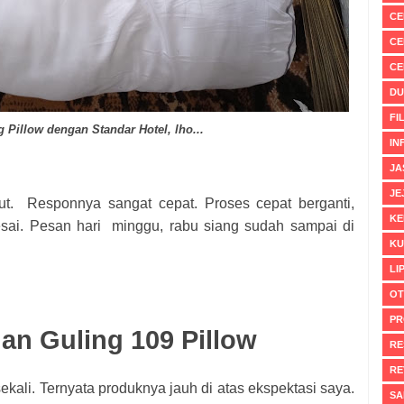
CE
CE
CE
DU
FI
g Pillow dengan Standar Hotel, lho...
IN
JA
JE
ut. Responnya sangat cepat. Proses cepat berganti,
KE
sai. Pesan hari minggu, rabu siang sudah sampai di
KU
LI
OT
PR
an Guling 109 Pillow
RE
RE
ekali. Ternyata produknya jauh di atas ekspektasi saya.
SA