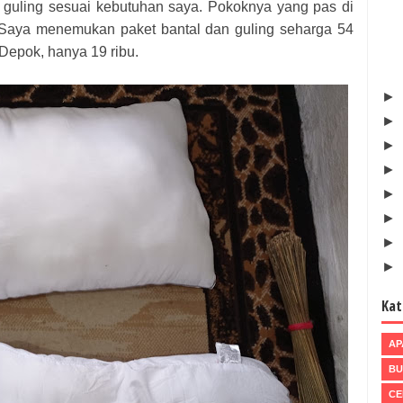
 guling sesuai kebutuhan saya. Pokoknya yang pas di
.. Saya menemukan paket bantal dan guling seharga 54
 Depok, hanya 19 ribu.
►
►
►
►
►
►
►
►
Kat
AP
BU
CE