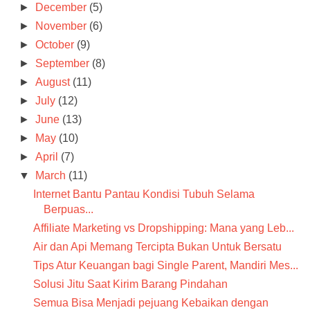
►
December
(5)
►
November
(6)
►
October
(9)
►
September
(8)
►
August
(11)
►
July
(12)
►
June
(13)
►
May
(10)
►
April
(7)
▼
March
(11)
Internet Bantu Pantau Kondisi Tubuh Selama
Berpuas...
Affiliate Marketing vs Dropshipping: Mana yang Leb...
Air dan Api Memang Tercipta Bukan Untuk Bersatu
Tips Atur Keuangan bagi Single Parent, Mandiri Mes...
Solusi Jitu Saat Kirim Barang Pindahan
Semua Bisa Menjadi pejuang Kebaikan dengan