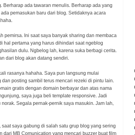
og. Berharap ada tawaran menulis. Berharap ada yang
ada pemasukan baru dari blog. Setidaknya acara
ahaha.
alah pemirsa. Ini saat saya banyak sharing dan membaca
di hal pertama yang harus dihindari saat ngeblog
asilan dulu. Ngbelog lah, karena suka berbagi cerita.
n dari blog akan datang sendiri.
ekali rasanya hahaha. Saya pun langsung mulai
g dan posting sambil terus mencari rezeki di pintu lain.
domain gratis dengan domain berbayar dan atas nama
gunjung, saya juga beli template responsive. Jadi
 norak. Segala pernak-pernik saya masukin. Jam lah,
a, saat saya gabung di salah satu grup blog yang sering
gan dari MB Comunication yang mencari buzzer buat film