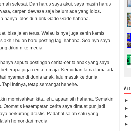
pernah selesai. Dan harus saya akui, saya masih harus
wasa, cerpen dewasa saja belum ada yang lolos.
a hanya lolos di rubrik Gado-Gado hahaha.
at, bisa jalan terus. Walau isinya juga senin kamis.
is akhir bulan baru posting lagi hahaha. Soalnya saya
ang dikirim ke media.
 hanya seputa postingan cerita-cerita anak yang saya
lu beberapa juga cerita remaja. Kemudian lama-lama ada
 dari nyaman di dunia anak, lalu masuk ke dunia
Tapi intinya, tetap semangat hehehe.
Ars
akin memisahkan kita.. eh.. apaan sih hahaha. Semakin
►
. Otomatis kesempatan cerita saya dimuat pun jadi
►
saya berkurang drastis. Padahal salah satu yang
►
alah homor dari media.
►