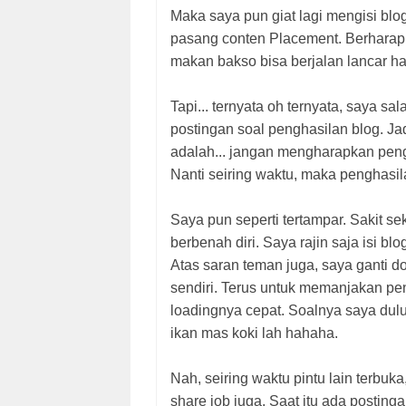
Maka saya pun giat lagi mengisi bl
pasang conten Placement. Berharap 
makan bakso bisa berjalan lancar h
Tapi... ternyata oh ternyata, saya s
postingan soal penghasilan blog. Ja
adalah... jangan mengharapkan pengh
Nanti seiring waktu, maka penghasila
Saya pun seperti tertampar. Sakit s
berbenah diri. Saya rajin saja isi blo
Atas saran teman juga, saya ganti 
sendiri. Terus untuk memanjakan pen
loadingnya cepat. Soalnya saya dulu
ikan mas koki lah hahaha.
Nah, seiring waktu pintu lain terbuk
share job juga. Saat itu ada postin