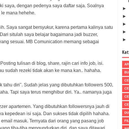
ki saya, dengan pedenya saya daftar saja. Soalnya
►
ak le mana hehehe.
►
►
lih. Saya sangat bersyukur, karena pertama kalinya satu
►
Dari situlah saya belajar bagaimana jadi buzzer,
►
 yang sesuai. MB Comunication memang sebagai
Kat
ting tulisan di blog, share, rajin cari info job, isi.
AP
lau sudah rezeki tidak akan ke mana kan.. hahaha.
BU
CE
k tahu diri". Sudah jelas yang dibutuhkan followers 500,
CE
aha. Tapi saya terus menghibur diri. Ya.. namanya juga
CE
CE
zer apartemen. Yang dibutuhkan followersnya jauh di
DU
aya kepedean isi saja. Dan sukses tidak dipilih hahaha.
 email masuk. Ternyata dari orang yang pasang job
FI
yang tiba-tiba mengundurkan diri, dan saya ditawari
IN