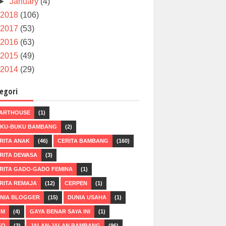
►
January
(4)
2018
(106)
2017
(53)
2016
(63)
2015
(49)
2014
(29)
egori
ARTHOUSE
(1)
KU-BUKU BAMBANG
(2)
RITA ANAK
(46)
CERITA BAMBANG
(160)
RITA DEWASA
(3)
RITA GADO-GADO FEMINA
(1)
RITA REMAJA
(12)
CERPEN
(1)
NIA BLOGGER
(15)
DUNIA USAHA
(1)
LM
(4)
GAYA BENAR SAYA INI
(1)
FO
(3)
JALAN-JALAN BAMBANG
(96)