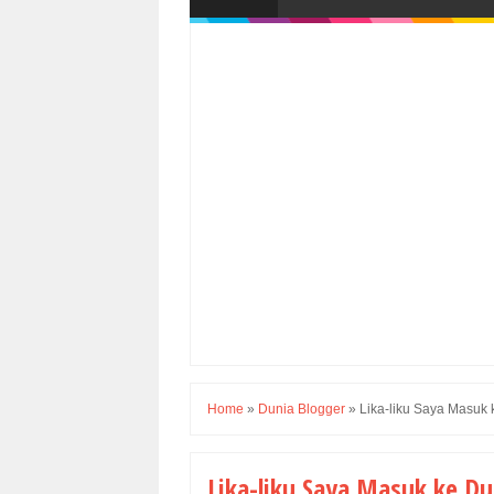
Home
»
Dunia Blogger
»
Lika-liku Saya Masuk 
Lika-liku Saya Masuk ke Du