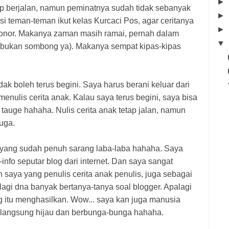
►
ap berjalan, namun peminatnya sudah tidak sebanyak
►
si teman-teman ikut kelas Kurcaci Pos, agar ceritanya
►
honor. Makanya zaman masih ramai, pernah dalam
▼
 (bukan sombong ya). Makanya sempat kipas-kipas
dak boleh terus begini. Saya harus berani keluar dari
enulis cerita anak. Kalau saya terus begini, saya bisa
tauge hahaha. Nulis cerita anak tetap jalan, namun
uga.
gi yang sudah penuh sarang laba-laba hahaha. Saya
-info seputar blog dari internet. Dan saya sangat
 saya yang penulis cerita anak penulis, juga sebagai
lagi dna banyak bertanya-tanya soal blogger. Apalagi
g itu menghasilkan. Wow... saya kan juga manusia
 langsung hijau dan berbunga-bunga hahaha.