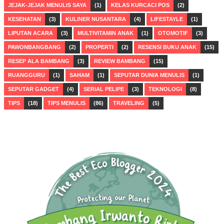
JEJAK-JEJAK MENULIS SAYA
(1)
KELAS KURCACI POS
(2)
KESEHATAN
(3)
KULINER NUSANTARA
(4)
LIFESTAYLE
(1)
LIPUTAN ACARA
(3)
MULTIVITAMIN ANAK
(1)
OTOMOTIF
(3)
PAWONBANGBANG
(2)
PROPERTI
(2)
RESENSI BUKU ANAK
(15)
RESEP ALA BAMBANG
(3)
REVIEW BAMBANG
(15)
RUANGGURU
(1)
SAHAM
(1)
SEPUTAR DUNIA MENULIS
(1)
SEPUTAR GADGET
(4)
SERIAL PELIPE
(3)
TEKNOLOGI
(8)
TIPS
(18)
TIPS MENULIS
(86)
TRAVELING
(5)