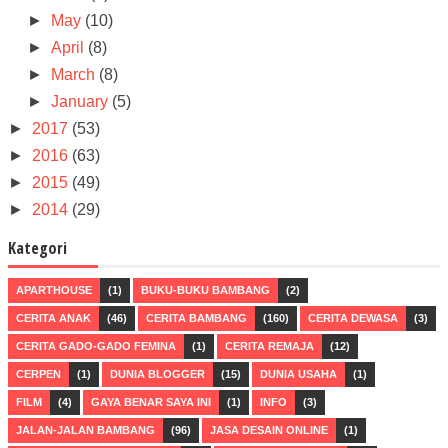
►
May
(10)
►
April
(8)
►
March
(8)
►
January
(5)
►
2017
(53)
►
2016
(63)
►
2015
(49)
►
2014
(29)
Kategori
APARTHOUSE
(1)
BUKU-BUKU BAMBANG
(2)
CERITA ANAK
(46)
CERITA BAMBANG
(160)
CERITA DEWASA
(3)
CERITA GADO-GADO FEMINA
(1)
CERITA REMAJA
(12)
CERPEN
(1)
DUNIA BLOGGER
(15)
DUNIA USAHA
(1)
FILM
(4)
GAYA BENAR SAYA INI
(1)
INFO
(3)
JALAN-JALAN BAMBANG
(96)
JASA DESAIN ONLINE
(1)